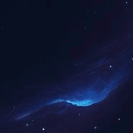
● 机械手测量Y值，计算机自动记录X值。自动保存每次试
● 德国西门子PLC为核心的中央控制系统，可靠性高;全过
● 有温度和位移校正功能。
技术参数：
● Y值测量精度：
Y<20mm时，△Y<1mm
Y>20mm时，△Y<2mm
● X值测量精度：△X<3mm
● 控温时间：0～190min
● 控温范围：0～730℃，分辨率1℃
● 控温程序：