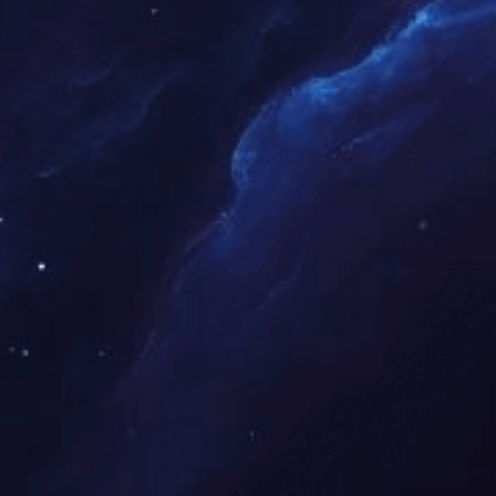
验的温度及体积动态数据，可供随时查询能恢复试验数据及曲线记
程无需人工干预,实现试验温度、X值、Y值的自动测定，在计算