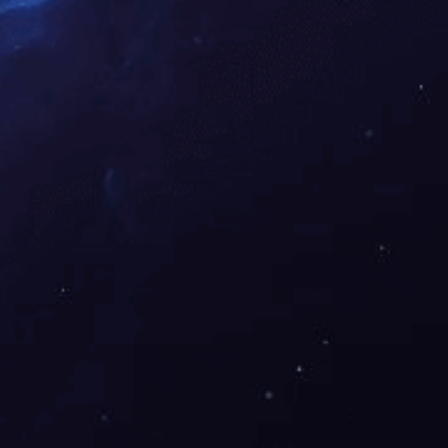
录，打印结果报告。
机屏幕上实时显示出设备的整体运行状态及各项实验数据。