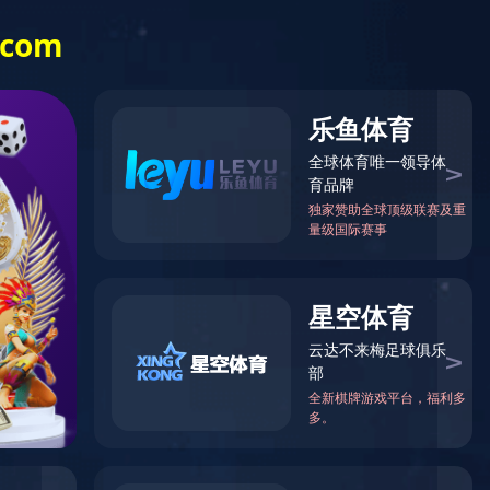
-8252920、0412-8252930
搜索
国）官方网站
企业业绩
技术交流
视频观赏
标准下载
企业荣誉
联系我们